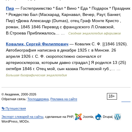
Пир
— Гостеприимство * Бал * Вино * Еда * Подарок * Праздник
* Рождество Бал (Маскарад, Карнавал, Вечер, Раут, Банкет,
Пир) •Дюма Александр (Dumas), отец Граф Монте Кристо ,
роман, 1845 1846 Перевод с французского Л.Олавской,
В.Строева Приближалось… …
Сводная энциклопедия афоризмов
Ковалик, Сергей Филиппович
— Ковалик С. Ф. [(1846 1926).
Автобиография написана в декабре 1925 г. в Минске. 26
апреля 1926 г. С. Ф. скоропостижно скончался от
артериосклероза, которым давно страдал.] Я родился 13 (25)
октября 1846 г. Отец мой, сын казака Полтавской губ.,… …
Большая биографическая энциклопедия
© Академик, 2000-2026
18+
Обратная связь:
Техподдержка
,
Реклама на сайте
👣 Путешествия
Экспорт словарей на сайты
, сделанные на PHP,
Joomla,
Drupal,
WordPress, MODx.