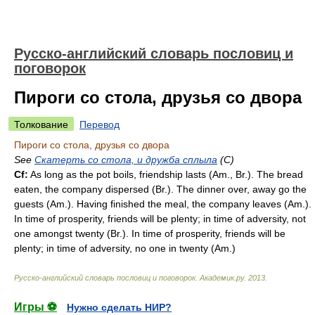
Русско-английский словарь пословиц и
поговорок
Пироги со стола, друзья со двора
Толкование
Перевод
Пироги со стола, друзья со двора
See
Скатерть со стола, и дружба сплыла
(С)
Cf:
As long as the pot boils, friendship lasts (
Am.
,
Br.
). The bread
eaten, the company dispersed (
Br.
). The dinner over, away go the
guests (
Am.
). Having finished the meal, the company leaves (
Am.
).
In time of prosperity, friends will be plenty; in time of adversity, not
one amongst twenty (
Br.
). In time of prosperity, friends will be
plenty; in time of adversity, no one in twenty (
Am.
)
Русско-английский словарь пословиц и поговорок
.
Академик.ру
.
2013
.
Игры ⚽
Нужно сделать НИР?